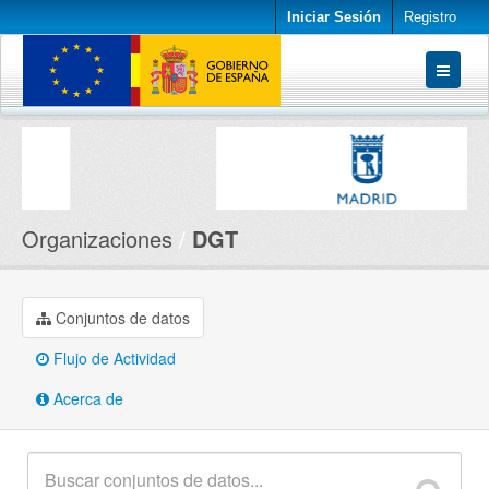
Iniciar Sesión
Registro
Conjuntos de datos
Organizaciones
Acerca de
Organizaciones
DGT
Conjuntos de datos
Flujo de Actividad
Acerca de