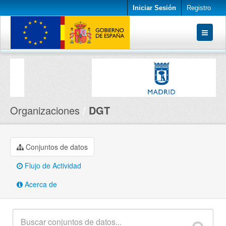
Iniciar Sesión
Registro
Conjuntos de datos
Organizaciones
Acerca de
Organizaciones
DGT
Conjuntos de datos
Flujo de Actividad
Acerca de