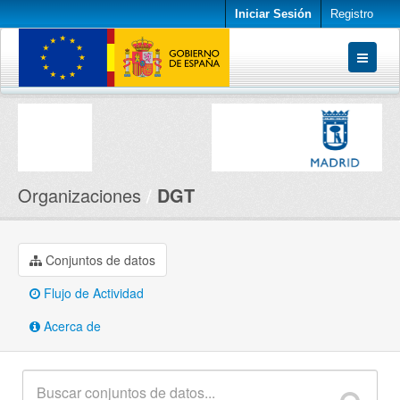
Iniciar Sesión
Registro
Conjuntos de datos
Organizaciones
Acerca de
Organizaciones
DGT
Conjuntos de datos
Flujo de Actividad
Acerca de