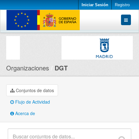
Iniciar Sesión
Registro
Conjuntos de datos
Organizaciones
Acerca de
Organizaciones
DGT
Conjuntos de datos
Flujo de Actividad
Acerca de