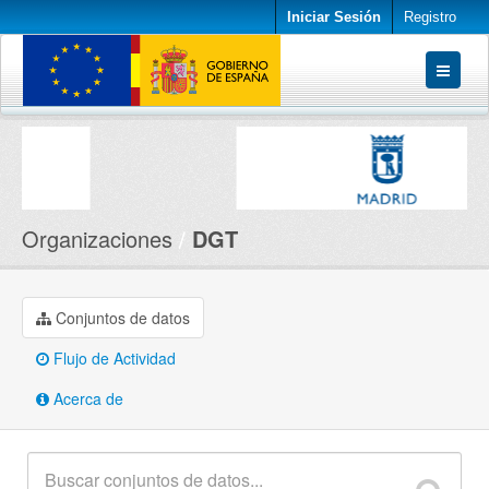
Iniciar Sesión
Registro
Conjuntos de datos
Organizaciones
Acerca de
Organizaciones
DGT
Conjuntos de datos
Flujo de Actividad
Acerca de