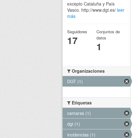
excepto Cataluña y País
Vasco. http://www.dgt.es/
leer
más
Seguidores
Conjuntos de
17
datos
1
Organizaciones
DGT (1)
Etiquetas
camaras (1)
dgt (1)
incidencias (1)