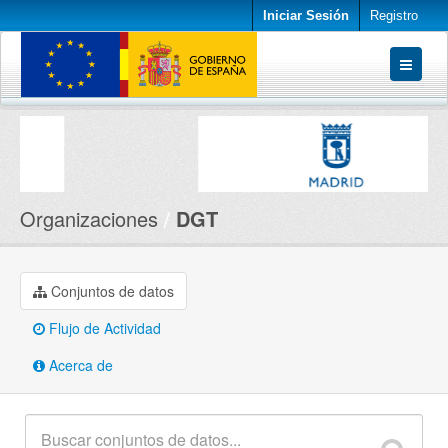
Iniciar Sesión
Registro
Conjuntos de datos
Organizaciones
Acerca de
Organizaciones
DGT
Conjuntos de datos
Flujo de Actividad
Acerca de