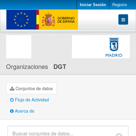
Iniciar Sesión
Registro
Conjuntos de datos
Organizaciones
Acerca de
Organizaciones
DGT
Conjuntos de datos
Flujo de Actividad
Acerca de