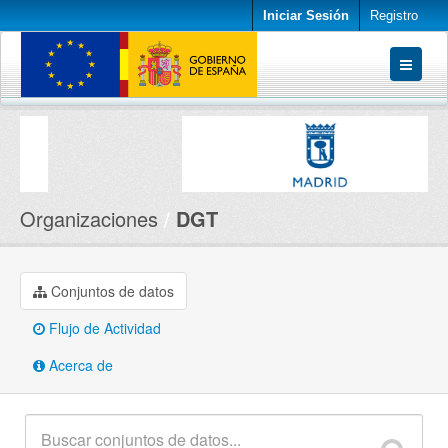
Iniciar Sesión
Registro
Conjuntos de datos
Organizaciones
Acerca de
Organizaciones
DGT
Conjuntos de datos
Flujo de Actividad
Acerca de