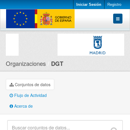
Iniciar Sesión
Registro
Conjuntos de datos
Organizaciones
Acerca de
Organizaciones
DGT
Conjuntos de datos
Flujo de Actividad
Acerca de