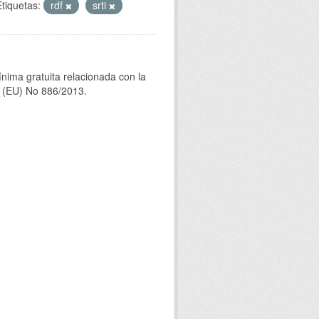
Etiquetas:
rdf
srti
ínima gratuita relacionada con la
(EU) No 886/2013.