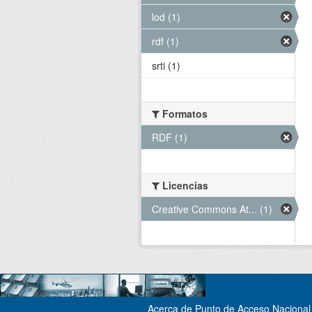
lod (1)
rdf (1)
srti (1)
Formatos
RDF (1)
Licencias
Creative Commons At... (1)
Acerca de Punto de Acceso Nacional 