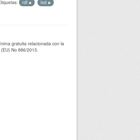
Etiquetas:
rdf
lod
ínima gratuita relacionada con la
(EU) No 886/2013.