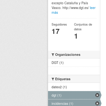
excepto Cataluña y País
Vasco. http://www.dgt.es/
leer
más
Seguidores
Conjuntos de
17
datos
1
Organizaciones
DGT (1)
Etiquetas
datex2 (1)
dgt (1)
incidencias (1)