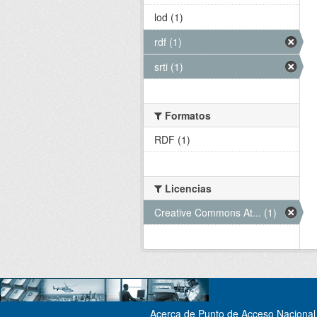
lod (1)
rdf (1)
srti (1)
Formatos
RDF (1)
Licencias
Creative Commons At... (1)
Acerca de Punto de Acceso Nacional 