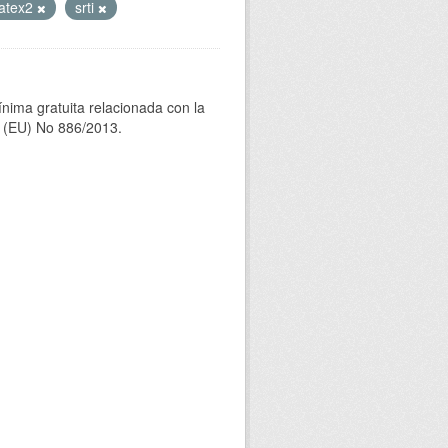
atex2
srti
ínima gratuita relacionada con la
(EU) No 886/2013.