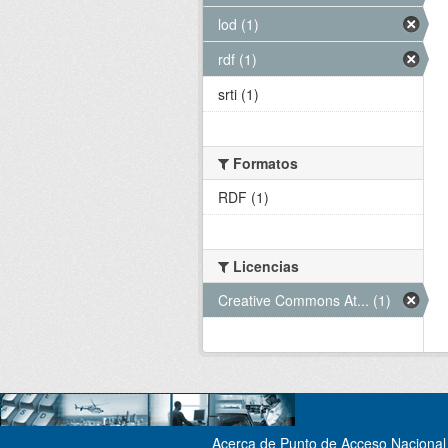
lod (1)
rdf (1)
srti (1)
Formatos
RDF (1)
Licencias
Creative Commons At... (1)
Acerca de Punto de Acceso Nacional 