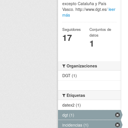
excepto Cataluña y País
Vasco. http://www.dgt.es/
leer
más
Seguidores
Conjuntos de
17
datos
1
Organizaciones
DGT (1)
Etiquetas
datex2 (1)
dgt (1)
incidencias (1)