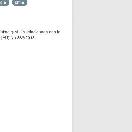
od
srti
ínima gratuita relacionada con la
(EU) No 886/2013.