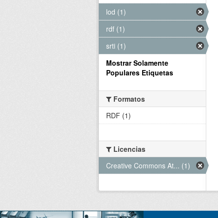
lod (1)
rdf (1)
srti (1)
Mostrar Solamente
Populares Etiquetas
Formatos
RDF (1)
Licencias
Creative Commons At... (1)