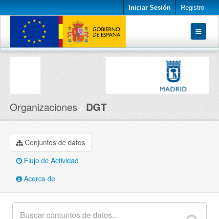
Iniciar Sesión
Registro
Conjuntos de datos
Organizaciones
Acerca de
Organizaciones
DGT
Conjuntos de datos
Flujo de Actividad
Acerca de