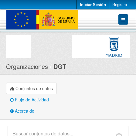
Iniciar Sesión
Registro
Conjuntos de datos
Organizaciones
Acerca de
Organizaciones
DGT
Conjuntos de datos
Flujo de Actividad
Acerca de