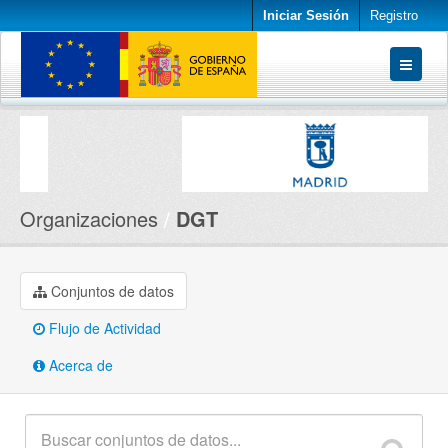
Iniciar Sesión
Registro
Conjuntos de datos
Organizaciones
Acerca de
Organizaciones
DGT
Conjuntos de datos
Flujo de Actividad
Acerca de