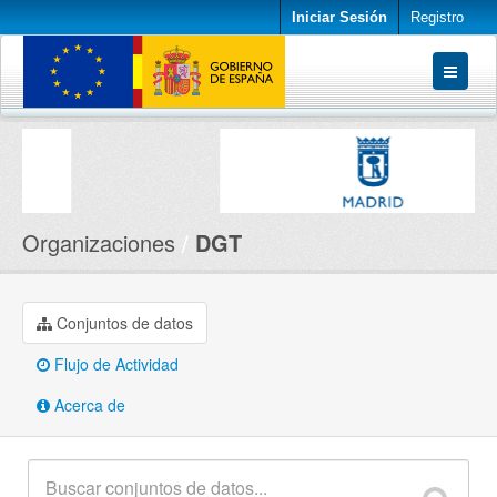
Iniciar Sesión
Registro
Conjuntos de datos
Organizaciones
Acerca de
Organizaciones
DGT
Conjuntos de datos
Flujo de Actividad
Acerca de