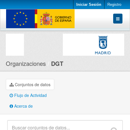
Iniciar Sesión
Registro
Conjuntos de datos
Organizaciones
Acerca de
Organizaciones
DGT
Conjuntos de datos
Flujo de Actividad
Acerca de