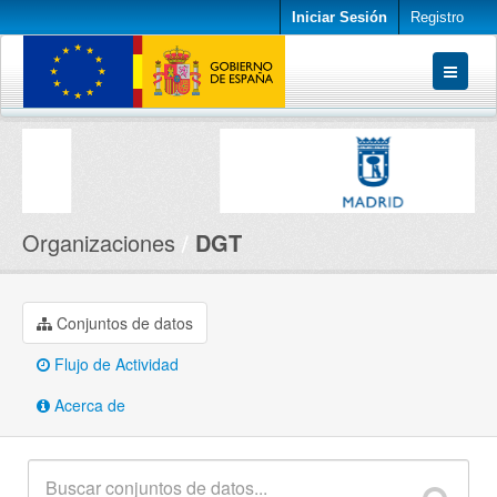
Iniciar Sesión
Registro
Conjuntos de datos
Organizaciones
Acerca de
Organizaciones
DGT
Conjuntos de datos
Flujo de Actividad
Acerca de