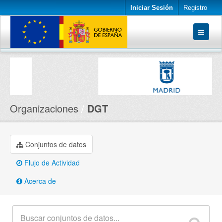
Iniciar Sesión
Registro
Conjuntos de datos
Organizaciones
Acerca de
Organizaciones
DGT
Conjuntos de datos
Flujo de Actividad
Acerca de