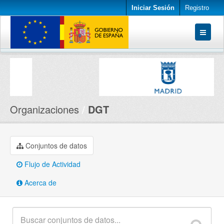
Iniciar Sesión
Registro
Conjuntos de datos
Organizaciones
Acerca de
Organizaciones
DGT
Conjuntos de datos
Flujo de Actividad
Acerca de