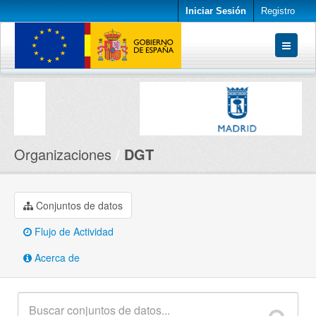
Iniciar Sesión
Registro
Conjuntos de datos
Organizaciones
Acerca de
Organizaciones
DGT
Conjuntos de datos
Flujo de Actividad
Acerca de