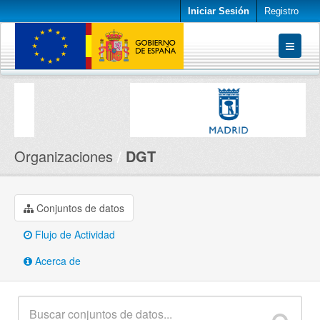
Iniciar Sesión
Registro
Conjuntos de datos
Organizaciones
Acerca de
Organizaciones
DGT
Conjuntos de datos
Flujo de Actividad
Acerca de