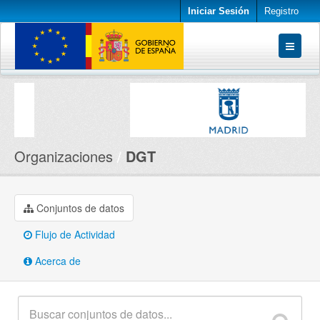
Iniciar Sesión
Registro
Conjuntos de datos
Organizaciones
Acerca de
Organizaciones
DGT
Conjuntos de datos
Flujo de Actividad
Acerca de