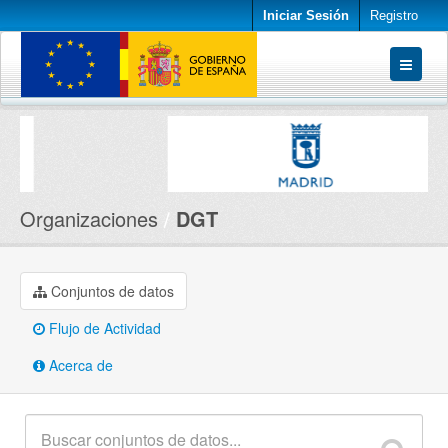
Iniciar Sesión
Registro
Conjuntos de datos
Organizaciones
Acerca de
Organizaciones
DGT
Conjuntos de datos
Flujo de Actividad
Acerca de