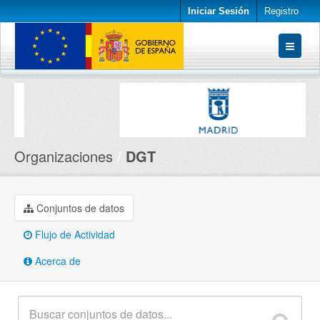
Iniciar Sesión
Registro
Conjuntos de datos
Organizaciones
Acerca de
Organizaciones
DGT
Conjuntos de datos
Flujo de Actividad
Acerca de