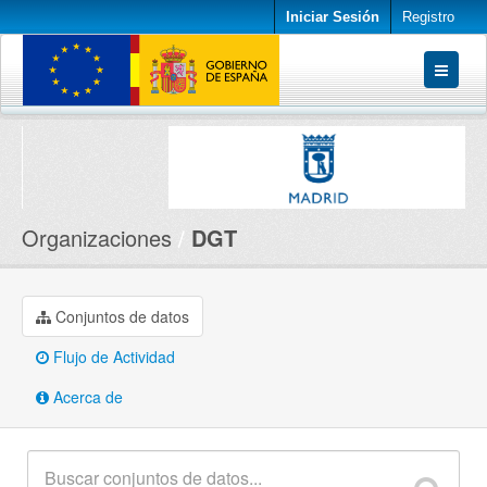
Iniciar Sesión
Registro
Conjuntos de datos
Organizaciones
Acerca de
Organizaciones
DGT
Conjuntos de datos
Flujo de Actividad
Acerca de