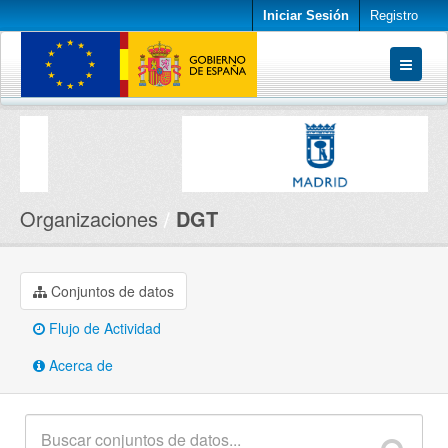
Iniciar Sesión
Registro
Conjuntos de datos
Organizaciones
Acerca de
Organizaciones
DGT
Conjuntos de datos
Flujo de Actividad
Acerca de