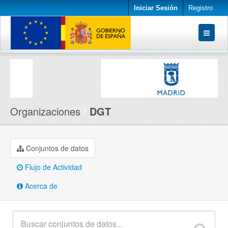
Iniciar Sesión
Registro
Conjuntos de datos
Organizaciones
Acerca de
Organizaciones
DGT
Conjuntos de datos
Flujo de Actividad
Acerca de