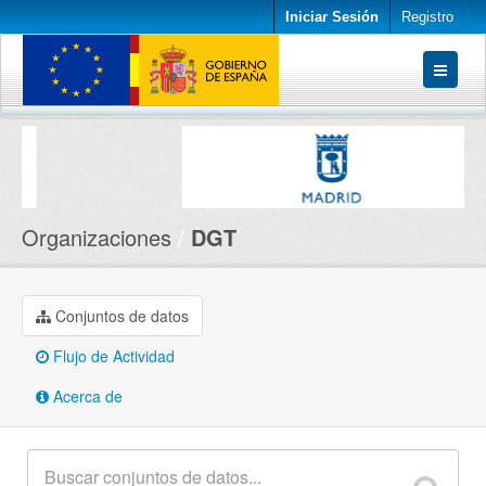
Iniciar Sesión
Registro
Conjuntos de datos
Organizaciones
Acerca de
Organizaciones
DGT
Conjuntos de datos
Flujo de Actividad
Acerca de