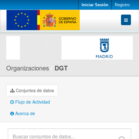
Iniciar Sesión
Registro
Conjuntos de datos
Organizaciones
Acerca de
Organizaciones
DGT
Conjuntos de datos
Flujo de Actividad
Acerca de