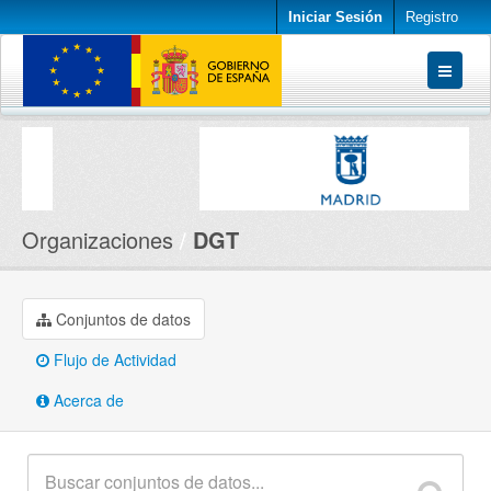
Iniciar Sesión
Registro
Conjuntos de datos
Organizaciones
Acerca de
Organizaciones
DGT
Conjuntos de datos
Flujo de Actividad
Acerca de