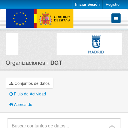
Iniciar Sesión
Registro
Conjuntos de datos
Organizaciones
Acerca de
Organizaciones
DGT
Conjuntos de datos
Flujo de Actividad
Acerca de