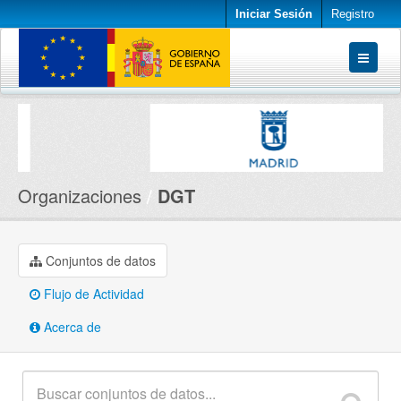
Iniciar Sesión
Registro
Conjuntos de datos
Organizaciones
Acerca de
Organizaciones
DGT
Conjuntos de datos
Flujo de Actividad
Acerca de