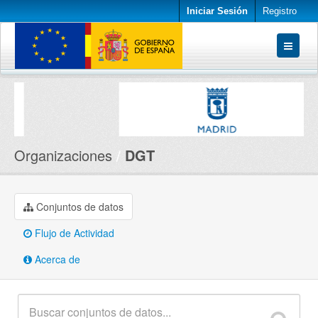
Iniciar Sesión
Registro
Conjuntos de datos
Organizaciones
Acerca de
Organizaciones
DGT
Conjuntos de datos
Flujo de Actividad
Acerca de