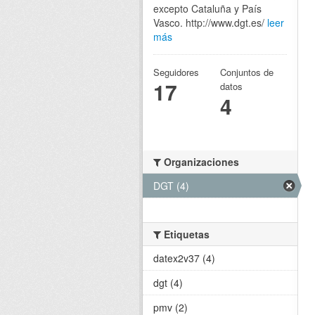
excepto Cataluña y País
Vasco. http://www.dgt.es/
leer
más
Seguidores
Conjuntos de
17
datos
4
Organizaciones
DGT (4)
Etiquetas
datex2v37 (4)
dgt (4)
pmv (2)