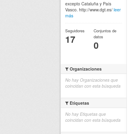
excepto Cataluña y País
Vasco. http://www.dgt.es/
leer
más
Seguidores
Conjuntos de
17
datos
0
Organizaciones
No hay Organizaciones que
coincidan con esta búsqueda
Etiquetas
No hay Etiquetas que
coincidan con esta búsqueda