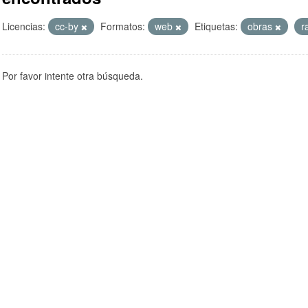
Licencias:
cc-by
Formatos:
web
Etiquetas:
obras
r
Por favor intente otra búsqueda.