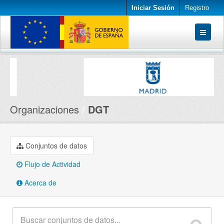
Iniciar Sesión
Registro
Conjuntos de datos
Organizaciones
Acerca de
Organizaciones
DGT
Conjuntos de datos
Flujo de Actividad
Acerca de