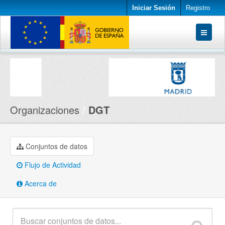
Iniciar Sesión
Registro
Conjuntos de datos
Organizaciones
Acerca de
Organizaciones
DGT
Conjuntos de datos
Flujo de Actividad
Acerca de