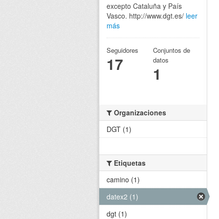
excepto Cataluña y País
Vasco. http://www.dgt.es/
leer
más
Seguidores
Conjuntos de
17
datos
1
Organizaciones
DGT (1)
Etiquetas
camino (1)
datex2 (1)
dgt (1)