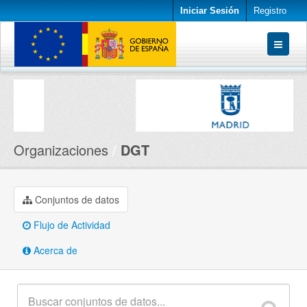
Iniciar Sesión
Registro
Conjuntos de datos
Organizaciones
Acerca de
Organizaciones
DGT
Conjuntos de datos
Flujo de Actividad
Acerca de