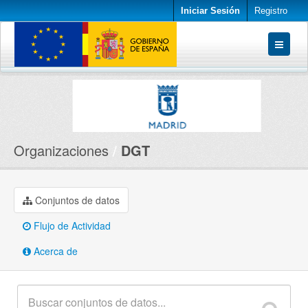
Iniciar Sesión
Registro
Conjuntos de datos
Organizaciones
Acerca de
Organizaciones
DGT
Conjuntos de datos
Flujo de Actividad
Acerca de