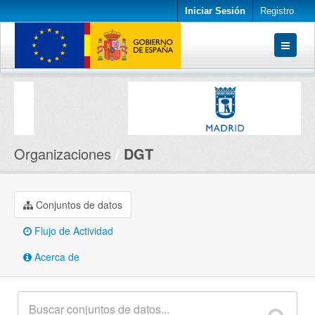
Iniciar Sesión
Registro
Conjuntos de datos
Organizaciones
Acerca de
Organizaciones
DGT
Conjuntos de datos
Flujo de Actividad
Acerca de