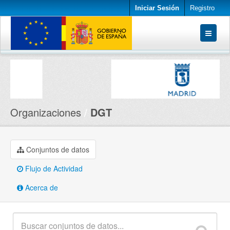
Iniciar Sesión
Registro
Conjuntos de datos
Organizaciones
Acerca de
Organizaciones
DGT
Conjuntos de datos
Flujo de Actividad
Acerca de