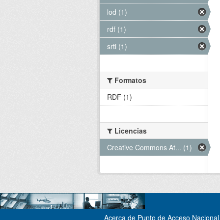
lod (1)
rdf (1)
srti (1)
Formatos
RDF (1)
Licencias
Creative Commons At... (1)
Acerca de Punto de Acceso Nacional 