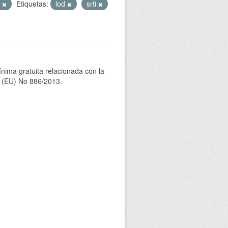
T
Etiquetas:
lod
srti
ínima gratuita relacionada con la
(EU) No 886/2013.