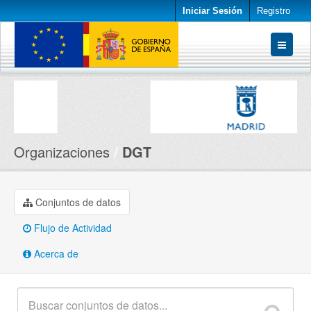
Iniciar Sesión
Registro
Conjuntos de datos
Organizaciones
Acerca de
Organizaciones
DGT
Conjuntos de datos
Flujo de Actividad
Acerca de