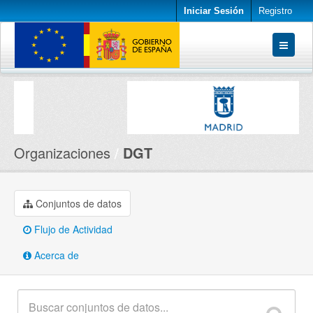
Iniciar Sesión
Registro
Conjuntos de datos
Organizaciones
Acerca de
Organizaciones
DGT
Conjuntos de datos
Flujo de Actividad
Acerca de