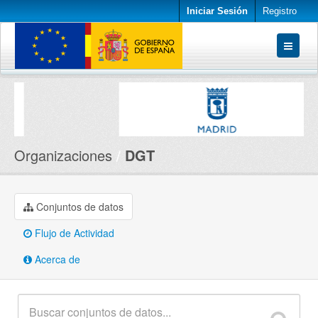
Iniciar Sesión
Registro
Conjuntos de datos
Organizaciones
Acerca de
Organizaciones
DGT
Conjuntos de datos
Flujo de Actividad
Acerca de